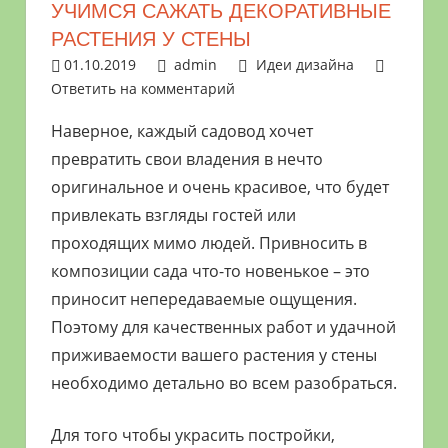
УЧИМСЯ САЖАТЬ ДЕКОРАТИВНЫЕ
растениями
РАСТЕНИЯ У СТЕНЫ
и
01.10.2019
admin
Идеи дизайна
цветами.
Ответить на комментарий
Поможем
в
Наверное, каждый садовод хочет
обустройстве
превратить свои владения в нечто
дачного
оригинальное и очень красивое, что будет
участка
привлекать взгляды гостей или
и
проходящих мимо людей. Привносить в
выращивании
композиции сада что-то новенькое – это
богатого
приносит непередаваемые ощущения.
урожая.
Поэтому для качественных работ и удачной
приживаемости вашего растения у стены
необходимо детально во всем разобраться.
Для того чтобы украсить постройки,