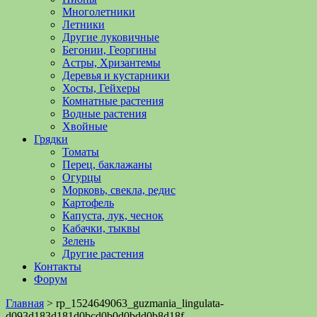
Многолетники
Летники
Другие луковичные
Бегонии, Георгины
Астры, Хризантемы
Деревья и кустарники
Хосты, Гейхеры
Комнатные растения
Водные растения
Хвойные
Грядки
Томаты
Перец, баклажаны
Огурцы
Морковь, свекла, редис
Картофель
Капуста, лук, чеснок
Кабачки, тыквы
Зелень
Другие растения
Контакты
Форум
Главная
>
rp_1524649063_guzmania_lingulata-
d093d183d181d0bcd0b0d0bdd0b8d18f-