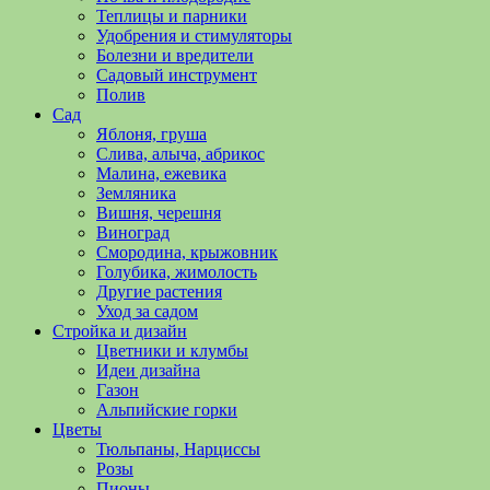
полезные
Теплицы и парники
советы
Удобрения и стимуляторы
и
Болезни и вредители
хитрости
Садовый инструмент
по
Полив
уходу
Сад
за
Яблоня, груша
овощами,
Слива, алыча, абрикос
растениями
Малина, ежевика
и
Земляника
цветами.
Вишня, черешня
Поможем
Виноград
в
Смородина, крыжовник
обустройстве
Голубика, жимолость
дачного
Другие растения
участка
Уход за садом
и
Стройка и дизайн
выращивании
Цветники и клумбы
богатого
Идеи дизайна
урожая.
Газон
Альпийские горки
Цветы
Тюльпаны, Нарциссы
Розы
Пионы