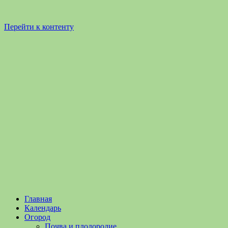
Перейти к контенту
Садоводство
Садоводство
Главная
и
и
Календарь
Огородничество
огородничество
Огород
–
Почва и плодородие