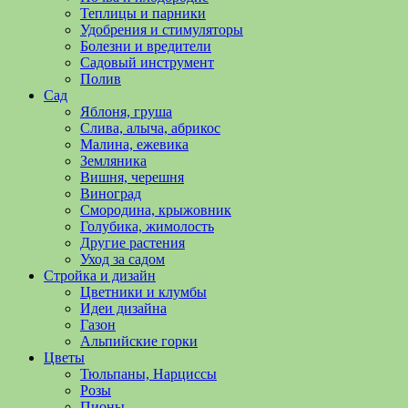
полезные
Теплицы и парники
советы
Удобрения и стимуляторы
и
Болезни и вредители
хитрости
Садовый инструмент
по
Полив
уходу
Сад
за
Яблоня, груша
овощами,
Слива, алыча, абрикос
растениями
Малина, ежевика
и
Земляника
цветами.
Вишня, черешня
Поможем
Виноград
в
Смородина, крыжовник
обустройстве
Голубика, жимолость
дачного
Другие растения
участка
Уход за садом
и
Стройка и дизайн
выращивании
Цветники и клумбы
богатого
Идеи дизайна
урожая.
Газон
Альпийские горки
Цветы
Тюльпаны, Нарциссы
Розы
Пионы