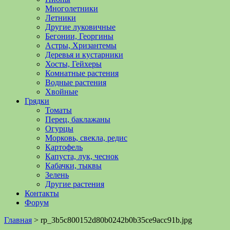
Многолетники
Летники
Другие луковичные
Бегонии, Георгины
Астры, Хризантемы
Деревья и кустарники
Хосты, Гейхеры
Комнатные растения
Водные растения
Хвойные
Грядки
Томаты
Перец, баклажаны
Огурцы
Морковь, свекла, редис
Картофель
Капуста, лук, чеснок
Кабачки, тыквы
Зелень
Другие растения
Контакты
Форум
Главная
>
rp_3b5c800152d80b0242b0b35ce9acc91b.jpg