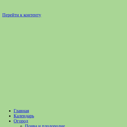
Перейти к контенту
Садоводство
Садоводство
Главная
и
и
Календарь
Огородничество
огородничество
Огород
–
Почва и плодородие