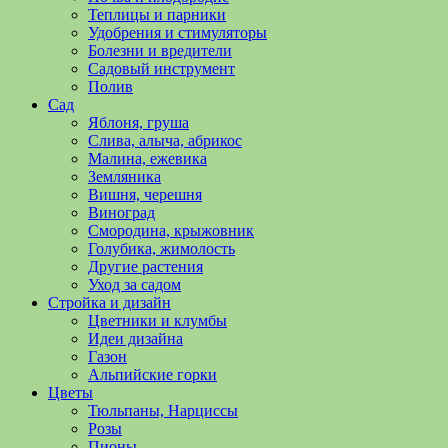
полезные
Теплицы и парники
советы
Удобрения и стимуляторы
и
Болезни и вредители
хитрости
Садовый инструмент
по
Полив
уходу
Сад
за
Яблоня, груша
овощами,
Слива, алыча, абрикос
растениями
Малина, ежевика
и
Земляника
цветами.
Вишня, черешня
Поможем
Виноград
в
Смородина, крыжовник
обустройстве
Голубика, жимолость
дачного
Другие растения
участка
Уход за садом
и
Стройка и дизайн
выращивании
Цветники и клумбы
богатого
Идеи дизайна
урожая.
Газон
Альпийские горки
Цветы
Тюльпаны, Нарциссы
Розы
Пионы