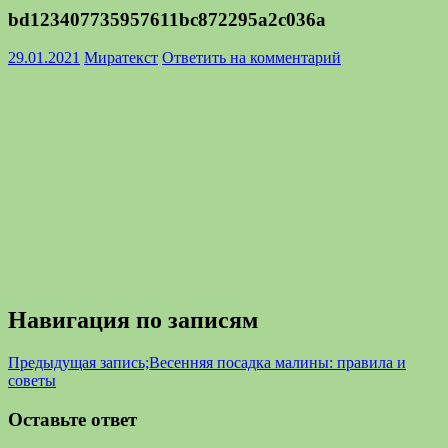
bd123407735957611bc872295a2c036a
29.01.2021
Миратекст
Ответить на комментарий
Навигация по записям
Предыдущая запись;
Весенняя посадка малины: правила и
советы
Оставьте ответ