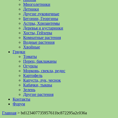
Многолетники
Летники
Другие луковичные
Бегонии, Георгины
Астры, Хризантемы
Деревья и кустарники
Хосты, Гейхеры
Комнатные растения
Водные растения
Хвойные
Грядки
Томаты
Перец, баклажаны
Огурцы
Морковь, свекла, редис
Картофель
Капуста, лук, чеснок
Кабачки, тыквы
Зелень
Другие растения
Контакты
Форум
Главная
>
bd123407735957611bc872295a2c036a