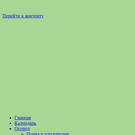
Перейти к контенту
Садоводство
Садоводство
Главная
и
и
Календарь
Огородничество
огородничество
Огород
–
Почва и плодородие