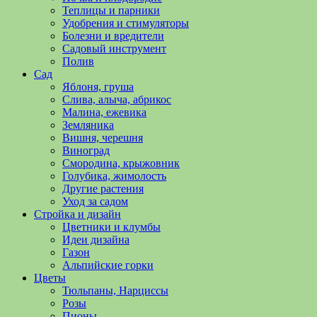
полезные
Теплицы и парники
советы
Удобрения и стимуляторы
и
Болезни и вредители
хитрости
Садовый инструмент
по
Полив
уходу
Сад
за
Яблоня, груша
овощами,
Слива, алыча, абрикос
растениями
Малина, ежевика
и
Земляника
цветами.
Вишня, черешня
Поможем
Виноград
в
Смородина, крыжовник
обустройстве
Голубика, жимолость
дачного
Другие растения
участка
Уход за садом
и
Стройка и дизайн
выращивании
Цветники и клумбы
богатого
Идеи дизайна
урожая.
Газон
Альпийские горки
Цветы
Тюльпаны, Нарциссы
Розы
Пионы