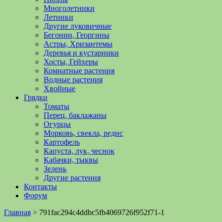
Многолетники
Летники
Другие луковичные
Бегонии, Георгины
Астры, Хризантемы
Деревья и кустарники
Хосты, Гейхеры
Комнатные растения
Водные растения
Хвойные
Грядки
Томаты
Перец, баклажаны
Огурцы
Морковь, свекла, редис
Картофель
Капуста, лук, чеснок
Кабачки, тыквы
Зелень
Другие растения
Контакты
Форум
Главная
>
791fac294c4ddbc5fb4069726f952f71-1