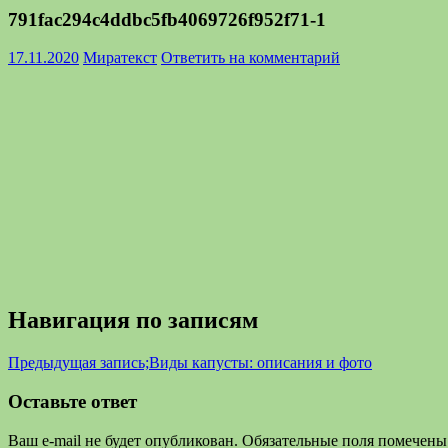
791fac294c4ddbc5fb4069726f952f71-1
17.11.2020
Миратекст
Ответить на комментарий
Навигация по записям
Предыдущая запись;
Виды капусты: описания и фото
Оставьте ответ
Ваш e-mail не будет опубликован.
Обязательные поля помечен