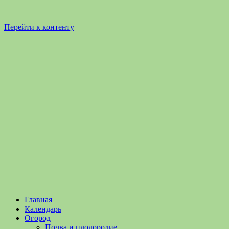
Перейти к контенту
Садоводство
Садоводство
Главная
и
и
Календарь
Огородничество
огородничество
Огород
–
Почва и плодородие