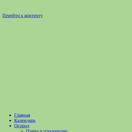
Перейти к контенту
Садоводство
Садоводство
Главная
и
и
Календарь
Огородничество
огородничество
Огород
–
Почва и плодородие