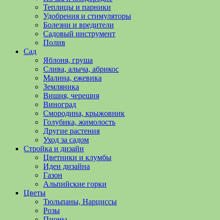
полезные
Теплицы и парники
советы
Удобрения и стимуляторы
и
Болезни и вредители
хитрости
Садовый инструмент
по
Полив
уходу
Сад
за
Яблоня, груша
овощами,
Слива, алыча, абрикос
растениями
Малина, ежевика
и
Земляника
цветами.
Вишня, черешня
Поможем
Виноград
в
Смородина, крыжовник
обустройстве
Голубика, жимолость
дачного
Другие растения
участка
Уход за садом
и
Стройка и дизайн
выращивании
Цветники и клумбы
богатого
Идеи дизайна
урожая.
Газон
Альпийские горки
Цветы
Тюльпаны, Нарциссы
Розы
Пионы