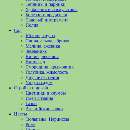
полезные
Теплицы и парники
советы
Удобрения и стимуляторы
и
Болезни и вредители
хитрости
Садовый инструмент
по
Полив
уходу
Сад
за
Яблоня, груша
овощами,
Слива, алыча, абрикос
растениями
Малина, ежевика
и
Земляника
цветами.
Вишня, черешня
Поможем
Виноград
в
Смородина, крыжовник
обустройстве
Голубика, жимолость
дачного
Другие растения
участка
Уход за садом
и
Стройка и дизайн
выращивании
Цветники и клумбы
богатого
Идеи дизайна
урожая.
Газон
Альпийские горки
Цветы
Тюльпаны, Нарциссы
Розы
Пионы