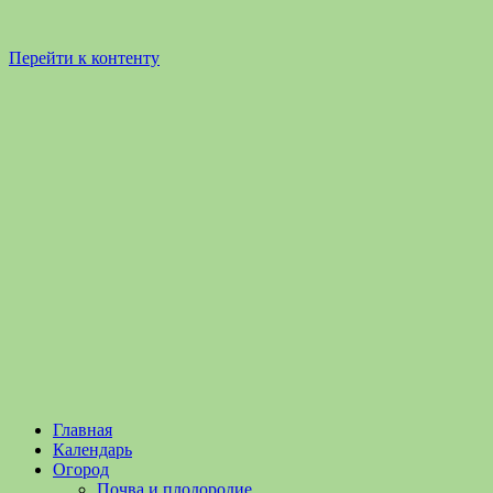
Перейти к контенту
Садоводство
Садоводство
Главная
и
и
Календарь
Огородничество
огородничество
Огород
–
Почва и плодородие