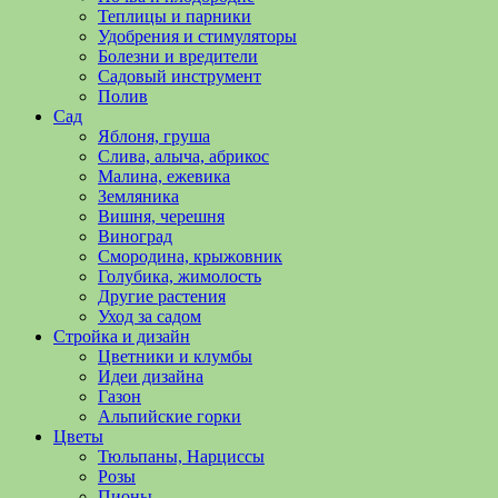
полезные
Теплицы и парники
советы
Удобрения и стимуляторы
и
Болезни и вредители
хитрости
Садовый инструмент
по
Полив
уходу
Сад
за
Яблоня, груша
овощами,
Слива, алыча, абрикос
растениями
Малина, ежевика
и
Земляника
цветами.
Вишня, черешня
Поможем
Виноград
в
Смородина, крыжовник
обустройстве
Голубика, жимолость
дачного
Другие растения
участка
Уход за садом
и
Стройка и дизайн
выращивании
Цветники и клумбы
богатого
Идеи дизайна
урожая.
Газон
Альпийские горки
Цветы
Тюльпаны, Нарциссы
Розы
Пионы