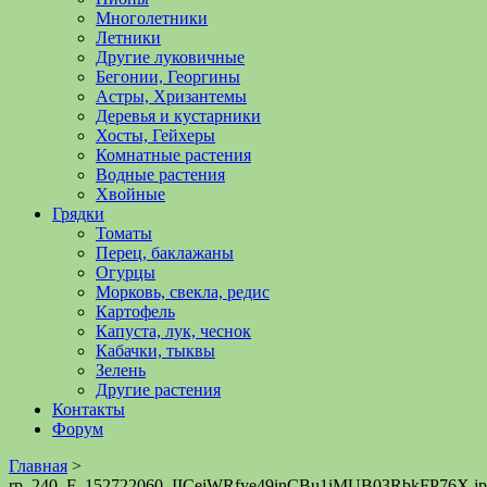
Многолетники
Летники
Другие луковичные
Бегонии, Георгины
Астры, Хризантемы
Деревья и кустарники
Хосты, Гейхеры
Комнатные растения
Водные растения
Хвойные
Грядки
Томаты
Перец, баклажаны
Огурцы
Морковь, свекла, редис
Картофель
Капуста, лук, чеснок
Кабачки, тыквы
Зелень
Другие растения
Контакты
Форум
Главная
>
rp_240_F_152722060_IICeiWRfye49inCBu1iMUB03RbkFP76X.jp