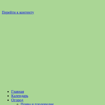
Перейти к контенту
Садоводство
Садоводство
Главная
и
и
Календарь
Огородничество
огородничество
Огород
–
Почва и плодородие