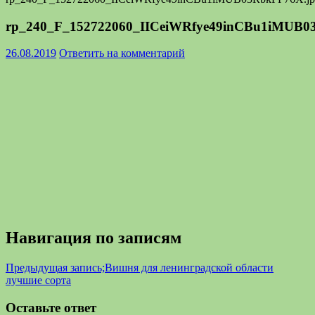
rp_240_F_152722060_IICeiWRfye49inCBu1iMUB0
26.08.2019
Ответить на комментарий
Навигация по записям
Предыдущая запись;
Вишня для ленинградской области
лучшие сорта
Оставьте ответ