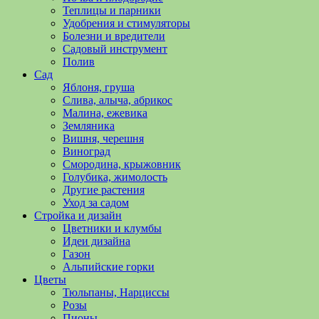
полезные
Теплицы и парники
советы
Удобрения и стимуляторы
и
Болезни и вредители
хитрости
Садовый инструмент
по
Полив
уходу
Сад
за
Яблоня, груша
овощами,
Слива, алыча, абрикос
растениями
Малина, ежевика
и
Земляника
цветами.
Вишня, черешня
Поможем
Виноград
в
Смородина, крыжовник
обустройстве
Голубика, жимолость
дачного
Другие растения
участка
Уход за садом
и
Стройка и дизайн
выращивании
Цветники и клумбы
богатого
Идеи дизайна
урожая.
Газон
Альпийские горки
Цветы
Тюльпаны, Нарциссы
Розы
Пионы