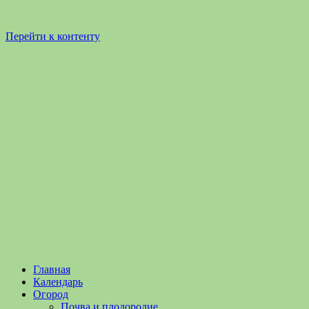
Перейти к контенту
Садоводство
Садоводство
Главная
и
и
Календарь
Огородничество
огородничество
Огород
–
Почва и плодородие