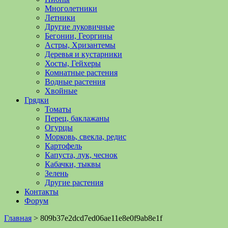
Многолетники
Летники
Другие луковичные
Бегонии, Георгины
Астры, Хризантемы
Деревья и кустарники
Хосты, Гейхеры
Комнатные растения
Водные растения
Хвойные
Грядки
Томаты
Перец, баклажаны
Огурцы
Морковь, свекла, редис
Картофель
Капуста, лук, чеснок
Кабачки, тыквы
Зелень
Другие растения
Контакты
Форум
Главная
>
809b37e2dcd7ed06ae11e8e0f9ab8e1f