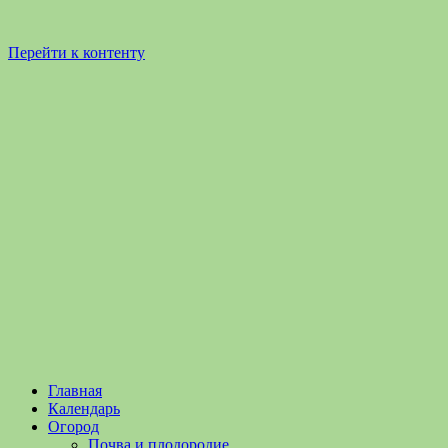
Перейти к контенту
Садоводство
Садоводство
Главная
и
и
Календарь
Огородничество
огородничество
Огород
–
Почва и плодородие