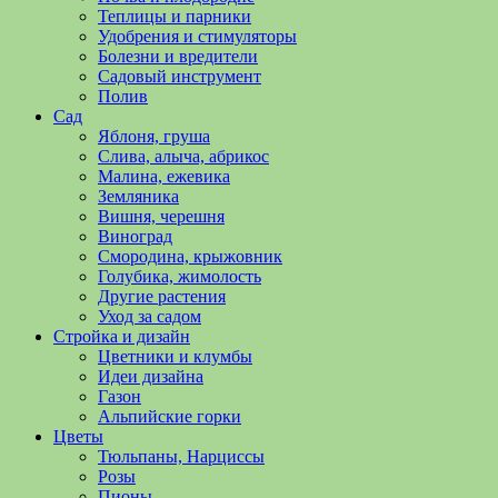
полезные
Теплицы и парники
советы
Удобрения и стимуляторы
и
Болезни и вредители
хитрости
Садовый инструмент
по
Полив
уходу
Сад
за
Яблоня, груша
овощами,
Слива, алыча, абрикос
растениями
Малина, ежевика
и
Земляника
цветами.
Вишня, черешня
Поможем
Виноград
в
Смородина, крыжовник
обустройстве
Голубика, жимолость
дачного
Другие растения
участка
Уход за садом
и
Стройка и дизайн
выращивании
Цветники и клумбы
богатого
Идеи дизайна
урожая.
Газон
Альпийские горки
Цветы
Тюльпаны, Нарциссы
Розы
Пионы