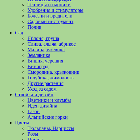
полезные
Теплицы и парники
советы
Удобрения и стимуляторы
и
Болезни и вредители
хитрости
Садовый инструмент
по
Полив
уходу
Сад
за
Яблоня, груша
овощами,
Слива, алыча, абрикос
растениями
Малина, ежевика
и
Земляника
цветами.
Вишня, черешня
Поможем
Виноград
в
Смородина, крыжовник
обустройстве
Голубика, жимолость
дачного
Другие растения
участка
Уход за садом
и
Стройка и дизайн
выращивании
Цветники и клумбы
богатого
Идеи дизайна
урожая.
Газон
Альпийские горки
Цветы
Тюльпаны, Нарциссы
Розы
Пионы