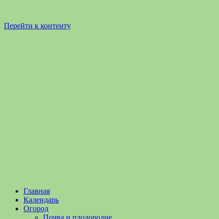
Перейти к контенту
Садоводство
Садоводство
Главная
и
и
Календарь
Огородничество
огородничество
Огород
–
Почва и плодородие