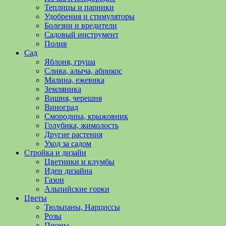
полезные
Теплицы и парники
советы
Удобрения и стимуляторы
и
Болезни и вредители
хитрости
Садовый инструмент
по
Полив
уходу
Сад
за
Яблоня, груша
овощами,
Слива, алыча, абрикос
растениями
Малина, ежевика
и
Земляника
цветами.
Вишня, черешня
Поможем
Виноград
в
Смородина, крыжовник
обустройстве
Голубика, жимолость
дачного
Другие растения
участка
Уход за садом
и
Стройка и дизайн
выращивании
Цветники и клумбы
богатого
Идеи дизайна
урожая.
Газон
Альпийские горки
Цветы
Тюльпаны, Нарциссы
Розы
Пионы