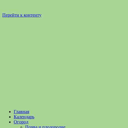
Перейти к контенту
Садоводство
Садоводство
Главная
и
и
Календарь
Огородничество
огородничество
Огород
–
Почва и плодородие