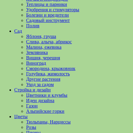
полезные
Теплицы и парники
советы
Удобрения и стимуляторы
и
Болезни и вредители
хитрости
Садовый инструмент
по
Полив
уходу
Сад
за
Яблоня, груша
овощами,
Слива, алыча, абрикос
растениями
Малина, ежевика
и
Земляника
цветами.
Вишня, черешня
Поможем
Виноград
в
Смородина, крыжовник
обустройстве
Голубика, жимолость
дачного
Другие растения
участка
Уход за садом
и
Стройка и дизайн
выращивании
Цветники и клумбы
богатого
Идеи дизайна
урожая.
Газон
Альпийские горки
Цветы
Тюльпаны, Нарциссы
Розы
Пионы