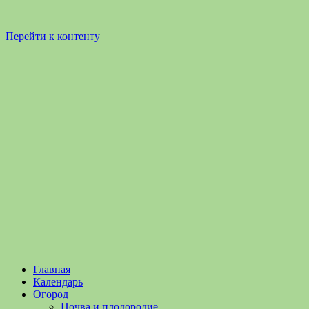
Перейти к контенту
Садоводство
Садоводство
Главная
и
и
Календарь
Огородничество
огородничество
Огород
–
Почва и плодородие