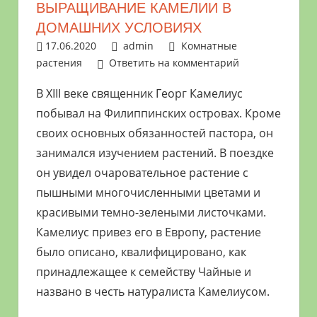
ВЫРАЩИВАНИЕ КАМЕЛИИ В
растениями
ДОМАШНИХ УСЛОВИЯХ
и
17.06.2020
admin
Комнатные
цветами.
растения
Ответить на комментарий
Поможем
в
В XIII веке священник Георг Камелиус
обустройстве
побывал на Филиппинских островах. Кроме
дачного
своих основных обязанностей пастора, он
участка
занимался изучением растений. В поездке
и
он увидел очаровательное растение с
выращивании
пышными многочисленными цветами и
богатого
красивыми темно-зелеными листочками.
урожая.
Камелиус привез его в Европу, растение
было описано, квалифицировано, как
принадлежащее к семейству Чайные и
названо в честь натуралиста Камелиусом.