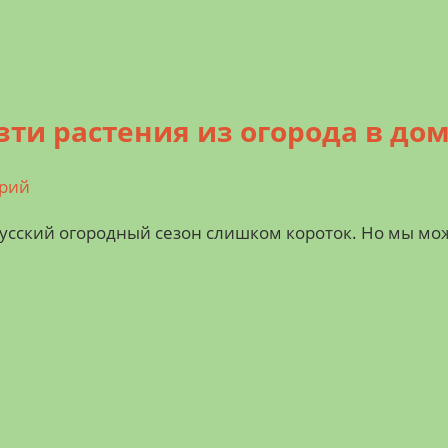
езти растения из огорода в до
арий
русский огородный сезон слишком короток. Но мы м