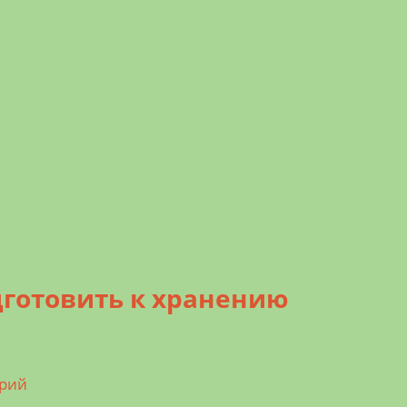
дготовить к хранению
арий