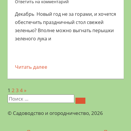
Ответить на комментарий
Декабрь Новый год не за горами, и хочется
обеспечить праздничный стол свежей
зеленью? Вполне можно выгнать перышки
зеленого лука и
Читать далее
1
2
3
4
Следующий
»
Навигация
по
©️ Садоводство и огородничество, 2026
записям