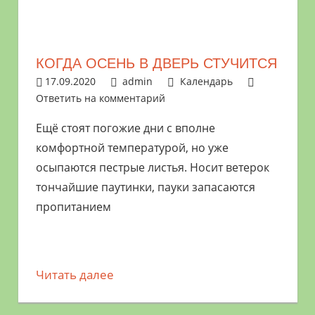
растениями
и
цветами.
КОГДА ОСЕНЬ В ДВЕРЬ СТУЧИТСЯ
Поможем
17.09.2020
admin
Календарь
в
Ответить на комментарий
обустройстве
дачного
Ещё стоят погожие дни с вполне
участка
комфортной температурой, но уже
и
осыпаются пестрые листья. Носит ветерок
выращивании
тончайшие паутинки, пауки запасаются
богатого
пропитанием
урожая.
Читать далее