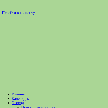
Перейти к контенту
Садоводство
Садоводство
Главная
и
и
Календарь
Огородничество
огородничество
Огород
–
Почва и плодородие