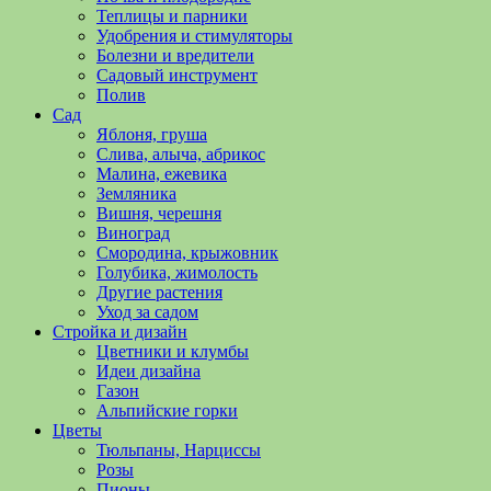
полезные
Теплицы и парники
советы
Удобрения и стимуляторы
и
Болезни и вредители
хитрости
Садовый инструмент
по
Полив
уходу
Сад
за
Яблоня, груша
овощами,
Слива, алыча, абрикос
растениями
Малина, ежевика
и
Земляника
цветами.
Вишня, черешня
Поможем
Виноград
в
Смородина, крыжовник
обустройстве
Голубика, жимолость
дачного
Другие растения
участка
Уход за садом
и
Стройка и дизайн
выращивании
Цветники и клумбы
богатого
Идеи дизайна
урожая.
Газон
Альпийские горки
Цветы
Тюльпаны, Нарциссы
Розы
Пионы