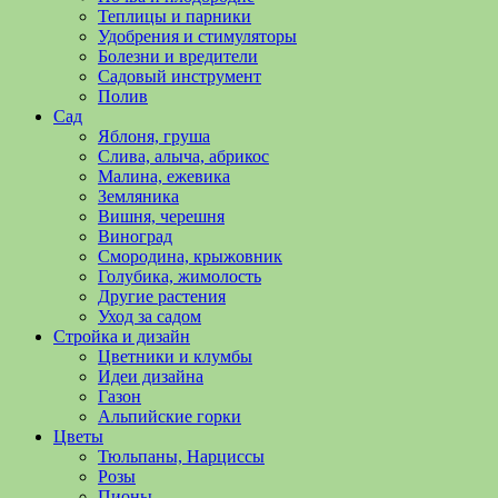
полезные
Теплицы и парники
советы
Удобрения и стимуляторы
и
Болезни и вредители
хитрости
Садовый инструмент
по
Полив
уходу
Сад
за
Яблоня, груша
овощами,
Слива, алыча, абрикос
растениями
Малина, ежевика
и
Земляника
цветами.
Вишня, черешня
Поможем
Виноград
в
Смородина, крыжовник
обустройстве
Голубика, жимолость
дачного
Другие растения
участка
Уход за садом
и
Стройка и дизайн
выращивании
Цветники и клумбы
богатого
Идеи дизайна
урожая.
Газон
Альпийские горки
Цветы
Тюльпаны, Нарциссы
Розы
Пионы