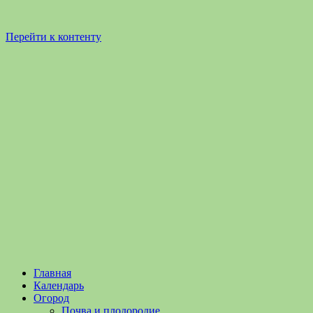
Перейти к контенту
Садоводство
Садоводство
Главная
и
и
Календарь
Огородничество
огородничество
Огород
–
Почва и плодородие