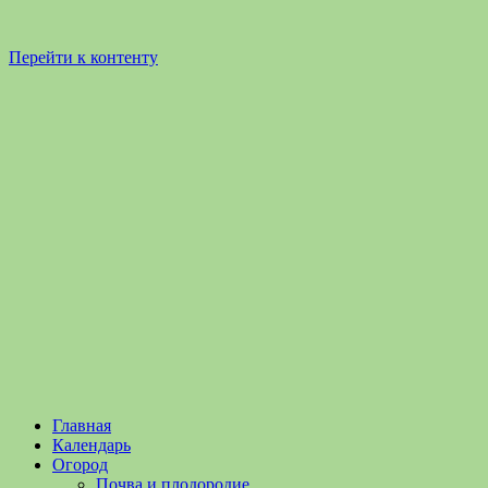
Перейти к контенту
Садоводство
Садоводство
Главная
и
и
Календарь
Огородничество
огородничество
Огород
–
Почва и плодородие