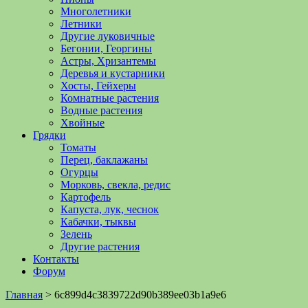
Многолетники
Летники
Другие луковичные
Бегонии, Георгины
Астры, Хризантемы
Деревья и кустарники
Хосты, Гейхеры
Комнатные растения
Водные растения
Хвойные
Грядки
Томаты
Перец, баклажаны
Огурцы
Морковь, свекла, редис
Картофель
Капуста, лук, чеснок
Кабачки, тыквы
Зелень
Другие растения
Контакты
Форум
Главная
>
6c899d4c3839722d90b389ee03b1a9e6