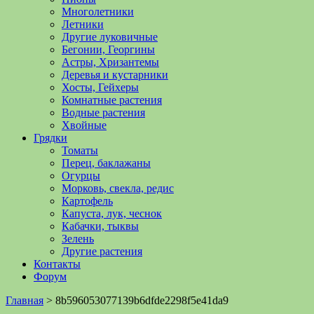
Многолетники
Летники
Другие луковичные
Бегонии, Георгины
Астры, Хризантемы
Деревья и кустарники
Хосты, Гейхеры
Комнатные растения
Водные растения
Хвойные
Грядки
Томаты
Перец, баклажаны
Огурцы
Морковь, свекла, редис
Картофель
Капуста, лук, чеснок
Кабачки, тыквы
Зелень
Другие растения
Контакты
Форум
Главная
>
8b596053077139b6dfde2298f5e41da9