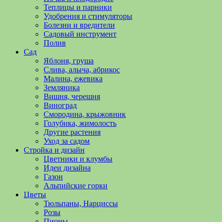
полезные
Теплицы и парники
советы
Удобрения и стимуляторы
и
Болезни и вредители
хитрости
Садовый инструмент
по
Полив
уходу
Сад
за
Яблоня, груша
овощами,
Слива, алыча, абрикос
растениями
Малина, ежевика
и
Земляника
цветами.
Вишня, черешня
Поможем
Виноград
в
Смородина, крыжовник
обустройстве
Голубика, жимолость
дачного
Другие растения
участка
Уход за садом
и
Стройка и дизайн
выращивании
Цветники и клумбы
богатого
Идеи дизайна
урожая.
Газон
Альпийские горки
Цветы
Тюльпаны, Нарциссы
Розы
Пионы