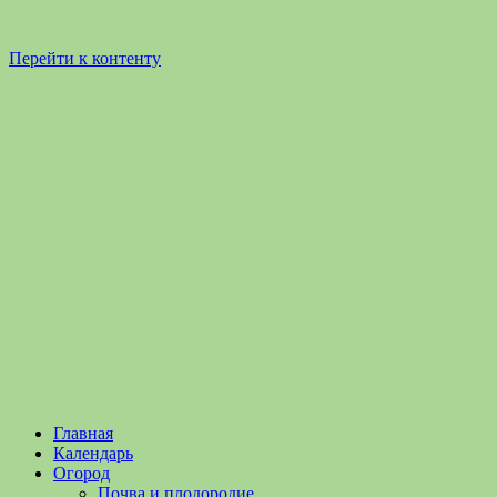
Перейти к контенту
Садоводство
Садоводство
Главная
и
и
Календарь
Огородничество
огородничество
Огород
–
Почва и плодородие