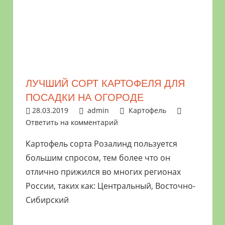
растениями
и
цветами.
Поможем
в
обустройстве
ЛУЧШИЙ СОРТ КАРТОФЕЛЯ ДЛЯ
дачного
ПОСАДКИ НА ОГОРОДЕ
участка
28.03.2019
admin
Картофель
и
Ответить на комментарий
выращивании
богатого
Картофель сорта Розалинд пользуется
урожая.
большим спросом, тем более что он
отлично прижился во многих регионах
России, таких как: Центральный, Восточно-
Сибирский