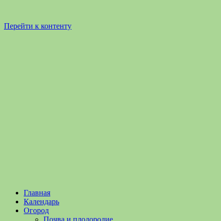
Перейти к контенту
Садоводство
Садоводство
Главная
и
и
Календарь
Огородничество
огородничество
Огород
–
Почва и плодородие