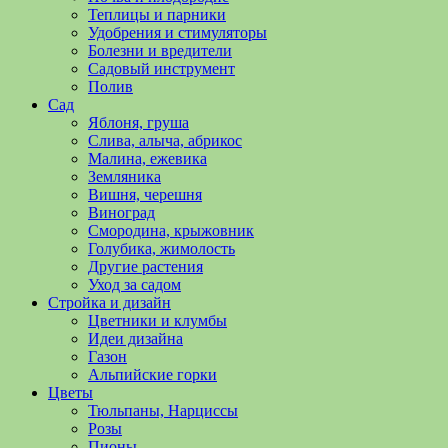
полезные
Теплицы и парники
советы
Удобрения и стимуляторы
и
Болезни и вредители
хитрости
Садовый инструмент
по
Полив
уходу
Сад
за
Яблоня, груша
овощами,
Слива, алыча, абрикос
растениями
Малина, ежевика
и
Земляника
цветами.
Вишня, черешня
Поможем
Виноград
в
Смородина, крыжовник
обустройстве
Голубика, жимолость
дачного
Другие растения
участка
Уход за садом
и
Стройка и дизайн
выращивании
Цветники и клумбы
богатого
Идеи дизайна
урожая.
Газон
Альпийские горки
Цветы
Тюльпаны, Нарциссы
Розы
Пионы