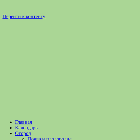
Перейти к контенту
Садоводство
Садоводство
Главная
и
и
Календарь
Огородничество
огородничество
Огород
–
Почва и плодородие