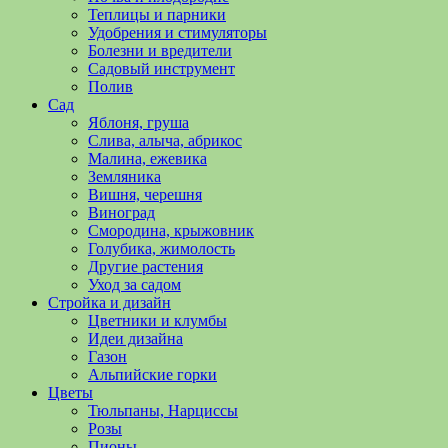
полезные
Теплицы и парники
советы
Удобрения и стимуляторы
и
Болезни и вредители
хитрости
Садовый инструмент
по
Полив
уходу
Сад
за
Яблоня, груша
овощами,
Слива, алыча, абрикос
растениями
Малина, ежевика
и
Земляника
цветами.
Вишня, черешня
Поможем
Виноград
в
Смородина, крыжовник
обустройстве
Голубика, жимолость
дачного
Другие растения
участка
Уход за садом
и
Стройка и дизайн
выращивании
Цветники и клумбы
богатого
Идеи дизайна
урожая.
Газон
Альпийские горки
Цветы
Тюльпаны, Нарциссы
Розы
Пионы