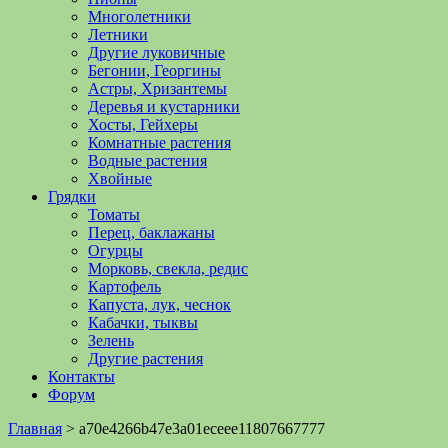
Многолетники
Летники
Другие луковичные
Бегонии, Георгины
Астры, Хризантемы
Деревья и кустарники
Хосты, Гейхеры
Комнатные растения
Водные растения
Хвойные
Грядки
Томаты
Перец, баклажаны
Огурцы
Морковь, свекла, редис
Картофель
Капуста, лук, чеснок
Кабачки, тыквы
Зелень
Другие растения
Контакты
Форум
Главная
>
a70e4266b47e3a01eceee11807667777