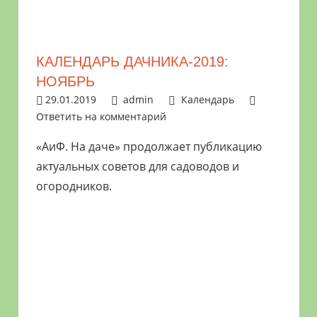
растениями
и
цветами.
КАЛЕНДАРЬ ДАЧНИКА-2019:
Поможем
НОЯБРЬ
в
29.01.2019
admin
Календарь
обустройстве
Ответить на комментарий
дачного
участка
«АиФ. На даче» продолжает публикацию
и
актуальных советов для садоводов и
выращивании
огородников.
богатого
урожая.