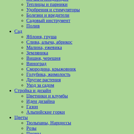
полезные
Теплицы и парники
советы
Удобрения и стимуляторы
и
Болезни и вредители
хитрости
Садовый инструмент
по
Полив
уходу
Сад
за
Яблоня, груша
овощами,
Слива, алыча, абрикос
растениями
Малина, ежевика
и
Земляника
цветами.
Вишня, черешня
Поможем
Виноград
в
Смородина, крыжовник
обустройстве
Голубика, жимолость
дачного
Другие растения
участка
Уход за садом
и
Стройка и дизайн
выращивании
Цветники и клумбы
богатого
Идеи дизайна
урожая.
Газон
Альпийские горки
Цветы
Тюльпаны, Нарциссы
Розы
Пионы