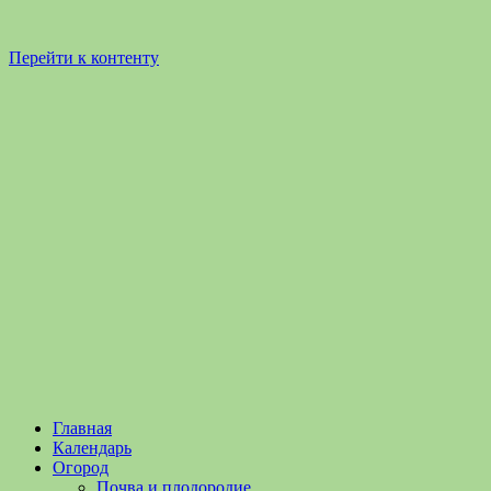
Перейти к контенту
Садоводство
Садоводство
Главная
и
и
Календарь
Огородничество
огородничество
Огород
–
Почва и плодородие