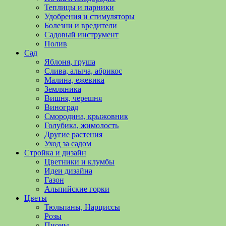
полезные
Теплицы и парники
советы
Удобрения и стимуляторы
и
Болезни и вредители
хитрости
Садовый инструмент
по
Полив
уходу
Сад
за
Яблоня, груша
овощами,
Слива, алыча, абрикос
растениями
Малина, ежевика
и
Земляника
цветами.
Вишня, черешня
Поможем
Виноград
в
Смородина, крыжовник
обустройстве
Голубика, жимолость
дачного
Другие растения
участка
Уход за садом
и
Стройка и дизайн
выращивании
Цветники и клумбы
богатого
Идеи дизайна
урожая.
Газон
Альпийские горки
Цветы
Тюльпаны, Нарциссы
Розы
Пионы