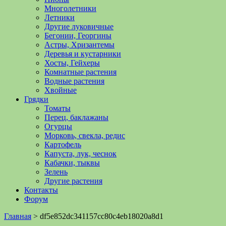
Многолетники
Летники
Другие луковичные
Бегонии, Георгины
Астры, Хризантемы
Деревья и кустарники
Хосты, Гейхеры
Комнатные растения
Водные растения
Хвойные
Грядки
Томаты
Перец, баклажаны
Огурцы
Морковь, свекла, редис
Картофель
Капуста, лук, чеснок
Кабачки, тыквы
Зелень
Другие растения
Контакты
Форум
Главная
>
df5e852dc341157cc80c4eb18020a8d1