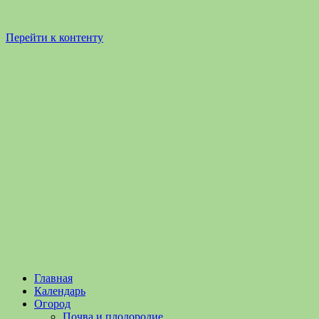
Перейти к контенту
Садоводство
Садоводство
Главная
и
и
Календарь
Огородничество
огородничество
Огород
–
Почва и плодородие