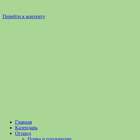
Перейти к контенту
Садоводство
Садоводство
Главная
и
и
Календарь
Огородничество
огородничество
Огород
–
Почва и плодородие