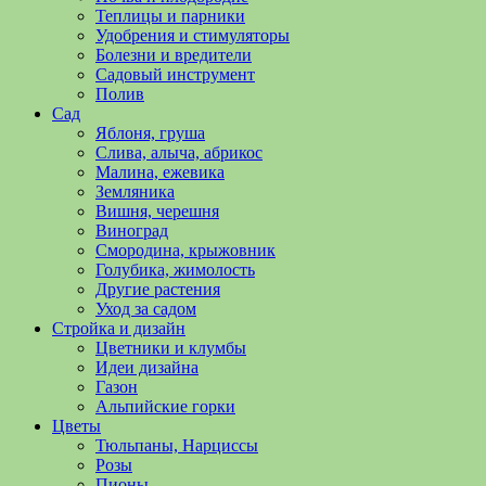
полезные
Теплицы и парники
советы
Удобрения и стимуляторы
и
Болезни и вредители
хитрости
Садовый инструмент
по
Полив
уходу
Сад
за
Яблоня, груша
овощами,
Слива, алыча, абрикос
растениями
Малина, ежевика
и
Земляника
цветами.
Вишня, черешня
Поможем
Виноград
в
Смородина, крыжовник
обустройстве
Голубика, жимолость
дачного
Другие растения
участка
Уход за садом
и
Стройка и дизайн
выращивании
Цветники и клумбы
богатого
Идеи дизайна
урожая.
Газон
Альпийские горки
Цветы
Тюльпаны, Нарциссы
Розы
Пионы