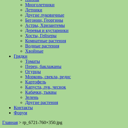
Многолетники
Летники
Другие луковичные
Бегонии, Георгины
Астры, Хризантемы
Деревья и кустарники
Хосты, Гейхеры
Комнатные растения
Водные растения
Хвойные
Грядки
Томаты
Перец, баклажаны
Огурцы
Морковь, свекла, редис
Картофель
Капуста, лук, чеснок
Кабачки, тыквы
Зелень
Другие растения
Контакты
Форум
Главная
>
rp_6721-760×350.jpg