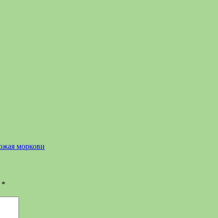
ожая моркови
ы
*