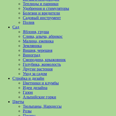
полезные
Теплицы и парники
советы
Удобрения и стимуляторы
и
Болезни и вредители
хитрости
Садовый инструмент
по
Полив
уходу
Сад
за
Яблоня, груша
овощами,
Слива, алыча, абрикос
растениями
Малина, ежевика
и
Земляника
цветами.
Вишня, черешня
Поможем
Виноград
в
Смородина, крыжовник
обустройстве
Голубика, жимолость
дачного
Другие растения
участка
Уход за садом
и
Стройка и дизайн
выращивании
Цветники и клумбы
богатого
Идеи дизайна
урожая.
Газон
Альпийские горки
Цветы
Тюльпаны, Нарциссы
Розы
Пионы