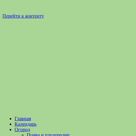
Перейти к контенту
Садоводство
Садоводство
Главная
и
и
Календарь
Огородничество
огородничество
Огород
–
Почва и плодородие