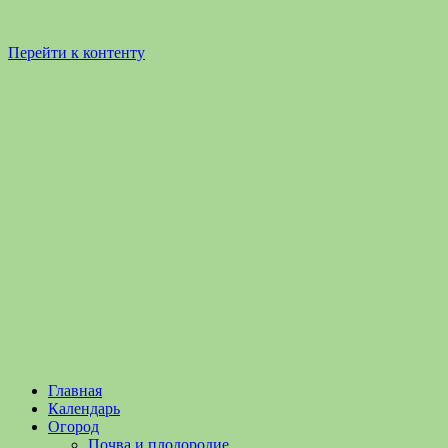
Перейти к контенту
Садоводство
Садоводство
Главная
и
и
Календарь
Огородничество
огородничество
Огород
–
Почва и плодородие