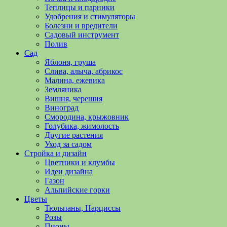
полезные
Теплицы и парники
советы
Удобрения и стимуляторы
и
Болезни и вредители
хитрости
Садовый инструмент
по
Полив
уходу
Сад
за
Яблоня, груша
овощами,
Слива, алыча, абрикос
растениями
Малина, ежевика
и
Земляника
цветами.
Вишня, черешня
Поможем
Виноград
в
Смородина, крыжовник
обустройстве
Голубика, жимолость
дачного
Другие растения
участка
Уход за садом
и
Стройка и дизайн
выращивании
Цветники и клумбы
богатого
Идеи дизайна
урожая.
Газон
Альпийские горки
Цветы
Тюльпаны, Нарциссы
Розы
Пионы