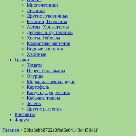
Многолетники
Летники
Другие луковичные
Бегонии, Георгины
Астры, Хризантемы
Деревья и кустарники
Хосты, Гейхеры
Комнатные растения
Водные растения
Хвойные
Грядки
Томаты
Перец, баклажаны
Огурцы
Морковь, свекла, редис
Картофель
Капуста, лук, чеснок
Кабачки, тыквы
Зелень
Другие растения
Контакты
Форум
Главная
>
38ba3ebb8722e0fbd6e64143c4f5041f