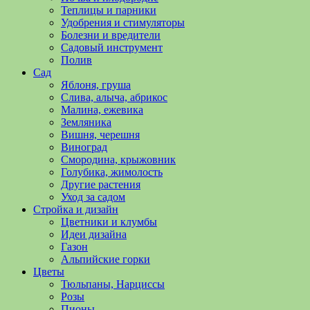
полезные
Теплицы и парники
советы
Удобрения и стимуляторы
и
Болезни и вредители
хитрости
Садовый инструмент
по
Полив
уходу
Сад
за
Яблоня, груша
овощами,
Слива, алыча, абрикос
растениями
Малина, ежевика
и
Земляника
цветами.
Вишня, черешня
Поможем
Виноград
в
Смородина, крыжовник
обустройстве
Голубика, жимолость
дачного
Другие растения
участка
Уход за садом
и
Стройка и дизайн
выращивании
Цветники и клумбы
богатого
Идеи дизайна
урожая.
Газон
Альпийские горки
Цветы
Тюльпаны, Нарциссы
Розы
Пионы