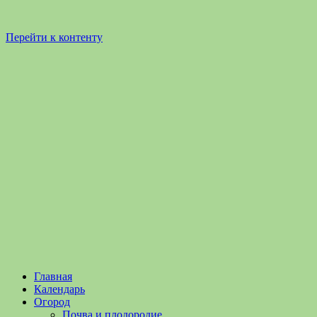
Перейти к контенту
Садоводство
Садоводство
Главная
и
и
Календарь
Огородничество
огородничество
Огород
–
Почва и плодородие