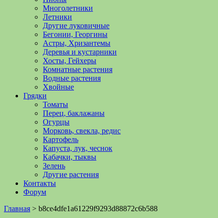
Многолетники
Летники
Другие луковичные
Бегонии, Георгины
Астры, Хризантемы
Деревья и кустарники
Хосты, Гейхеры
Комнатные растения
Водные растения
Хвойные
Грядки
Томаты
Перец, баклажаны
Огурцы
Морковь, свекла, редис
Картофель
Капуста, лук, чеснок
Кабачки, тыквы
Зелень
Другие растения
Контакты
Форум
Главная
>
b8ce4dfe1a61229f9293d88872c6b588