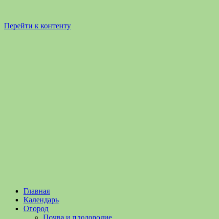
Перейти к контенту
Садоводство
Садоводство
Главная
и
и
Календарь
Огородничество
огородничество
Огород
–
Почва и плодородие