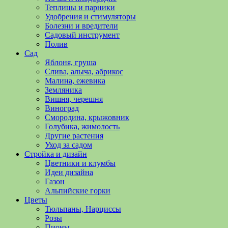
полезные
Теплицы и парники
советы
Удобрения и стимуляторы
и
Болезни и вредители
хитрости
Садовый инструмент
по
Полив
уходу
Сад
за
Яблоня, груша
овощами,
Слива, алыча, абрикос
растениями
Малина, ежевика
и
Земляника
цветами.
Вишня, черешня
Поможем
Виноград
в
Смородина, крыжовник
обустройстве
Голубика, жимолость
дачного
Другие растения
участка
Уход за садом
и
Стройка и дизайн
выращивании
Цветники и клумбы
богатого
Идеи дизайна
урожая.
Газон
Альпийские горки
Цветы
Тюльпаны, Нарциссы
Розы
Пионы