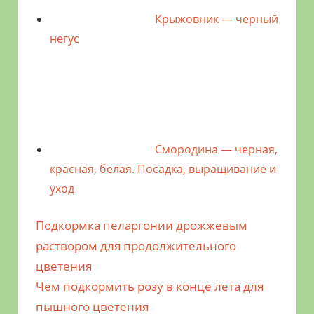
Крыжовник — черный
негус
Смородина — черная,
красная, белая. Посадка, выращивание и
уход
Предыдущая
Подкормка пеларгонии дрожжевым
Навигация
запись;
раствором для продолжительного
по
цветения
Следующая
Чем подкормить розу в конце лета для
записям
запись:
пышного цветения