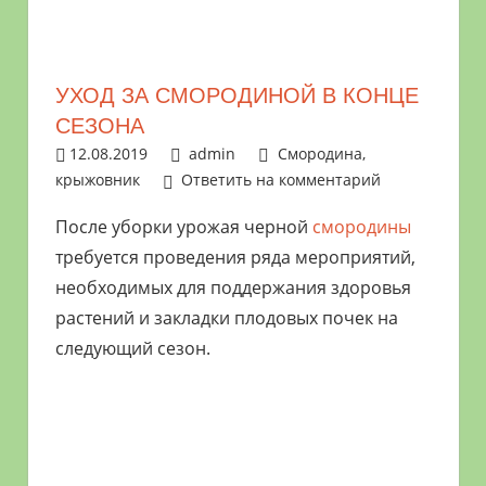
растениями
и
цветами.
УХОД ЗА СМОРОДИНОЙ В КОНЦЕ
Поможем
СЕЗОНА
в
12.08.2019
admin
Смородина,
обустройстве
крыжовник
Ответить на комментарий
дачного
участка
После уборки урожая черной
смородины
и
требуется проведения ряда мероприятий,
выращивании
необходимых для поддержания здоровья
богатого
растений и закладки плодовых почек на
урожая.
следующий сезон.