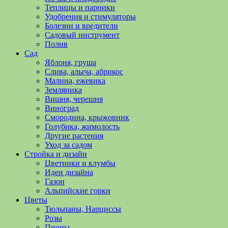
полезные
Теплицы и парники
советы
Удобрения и стимуляторы
и
Болезни и вредители
хитрости
Садовый инструмент
по
Полив
уходу
Сад
за
Яблоня, груша
овощами,
Слива, алыча, абрикос
растениями
Малина, ежевика
и
Земляника
цветами.
Вишня, черешня
Поможем
Виноград
в
Смородина, крыжовник
обустройстве
Голубика, жимолость
дачного
Другие растения
участка
Уход за садом
и
Стройка и дизайн
выращивании
Цветники и клумбы
богатого
Идеи дизайна
урожая.
Газон
Альпийские горки
Цветы
Тюльпаны, Нарциссы
Розы
Пионы