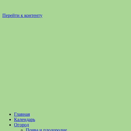
Перейти к контенту
Садоводство
Садоводство
Главная
и
и
Календарь
Огородничество
огородничество
Огород
–
Почва и плодородие