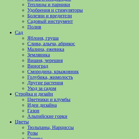
полезные
Теплицы и парники
советы
Удобрения и стимуляторы
и
Болезни и вредители
хитрости
Садовый инструмент
по
Полив
уходу
Сад
за
Яблоня, груша
овощами,
Слива, алыча, абрикос
растениями
Малина, ежевика
и
Земляника
цветами.
Вишня, черешня
Поможем
Виноград
в
Смородина, крыжовник
обустройстве
Голубика, жимолость
дачного
Другие растения
участка
Уход за садом
и
Стройка и дизайн
выращивании
Цветники и клумбы
богатого
Идеи дизайна
урожая.
Газон
Альпийские горки
Цветы
Тюльпаны, Нарциссы
Розы
Пионы