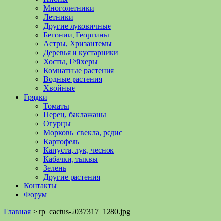
Многолетники
Летники
Другие луковичные
Бегонии, Георгины
Астры, Хризантемы
Деревья и кустарники
Хосты, Гейхеры
Комнатные растения
Водные растения
Хвойные
Грядки
Томаты
Перец, баклажаны
Огурцы
Морковь, свекла, редис
Картофель
Капуста, лук, чеснок
Кабачки, тыквы
Зелень
Другие растения
Контакты
Форум
Главная
>
rp_cactus-2037317_1280.jpg