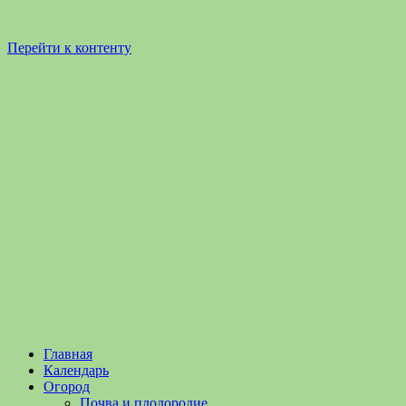
Перейти к контенту
Садоводство
Садоводство
Главная
и
и
Календарь
Огородничество
огородничество
Огород
–
Почва и плодородие