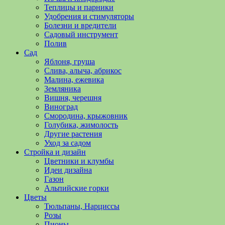
полезные
Теплицы и парники
советы
Удобрения и стимуляторы
и
Болезни и вредители
хитрости
Садовый инструмент
по
Полив
уходу
Сад
за
Яблоня, груша
овощами,
Слива, алыча, абрикос
растениями
Малина, ежевика
и
Земляника
цветами.
Вишня, черешня
Поможем
Виноград
в
Смородина, крыжовник
обустройстве
Голубика, жимолость
дачного
Другие растения
участка
Уход за садом
и
Стройка и дизайн
выращивании
Цветники и клумбы
богатого
Идеи дизайна
урожая.
Газон
Альпийские горки
Цветы
Тюльпаны, Нарциссы
Розы
Пионы