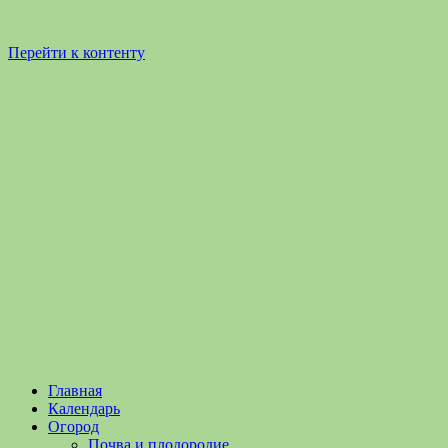
Перейти к контенту
Садоводство
Садоводство
Главная
и
и
Календарь
Огородничество
огородничество
Огород
–
Почва и плодородие