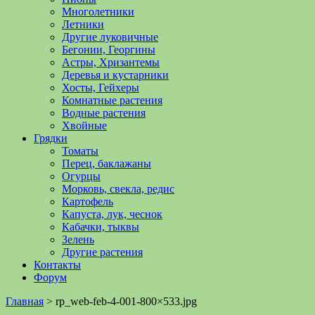
Многолетники
Летники
Другие луковичные
Бегонии, Георгины
Астры, Хризантемы
Деревья и кустарники
Хосты, Гейхеры
Комнатные растения
Водные растения
Хвойные
Грядки
Томаты
Перец, баклажаны
Огурцы
Морковь, свекла, редис
Картофель
Капуста, лук, чеснок
Кабачки, тыквы
Зелень
Другие растения
Контакты
Форум
Главная
>
rp_web-feb-4-001-800×533.jpg