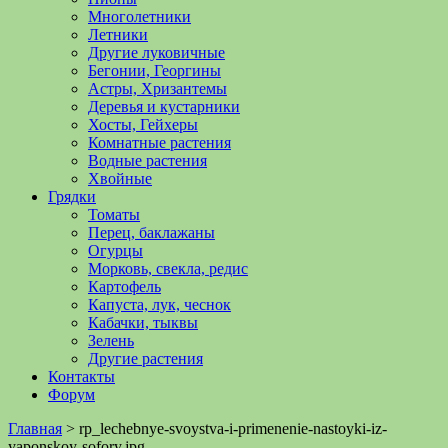
Многолетники
Летники
Другие луковичные
Бегонии, Георгины
Астры, Хризантемы
Деревья и кустарники
Хосты, Гейхеры
Комнатные растения
Водные растения
Хвойные
Грядки
Томаты
Перец, баклажаны
Огурцы
Морковь, свекла, редис
Картофель
Капуста, лук, чеснок
Кабачки, тыквы
Зелень
Другие растения
Контакты
Форум
Главная
>
rp_lechebnye-svoystva-i-primenenie-nastoyki-iz-
yaponskoy-sofory.jpg