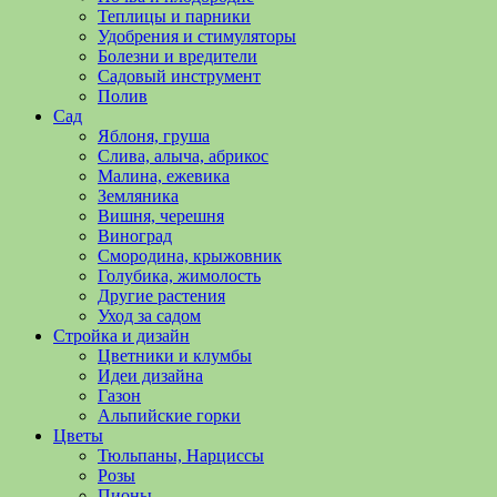
полезные
Теплицы и парники
советы
Удобрения и стимуляторы
и
Болезни и вредители
хитрости
Садовый инструмент
по
Полив
уходу
Сад
за
Яблоня, груша
овощами,
Слива, алыча, абрикос
растениями
Малина, ежевика
и
Земляника
цветами.
Вишня, черешня
Поможем
Виноград
в
Смородина, крыжовник
обустройстве
Голубика, жимолость
дачного
Другие растения
участка
Уход за садом
и
Стройка и дизайн
выращивании
Цветники и клумбы
богатого
Идеи дизайна
урожая.
Газон
Альпийские горки
Цветы
Тюльпаны, Нарциссы
Розы
Пионы