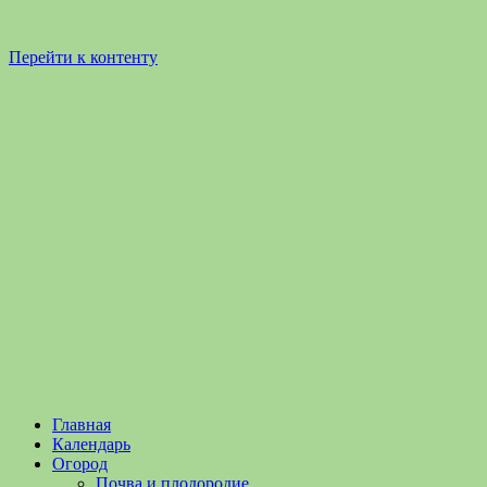
Перейти к контенту
Садоводство
Садоводство
Главная
и
и
Календарь
Огородничество
огородничество
Огород
–
Почва и плодородие