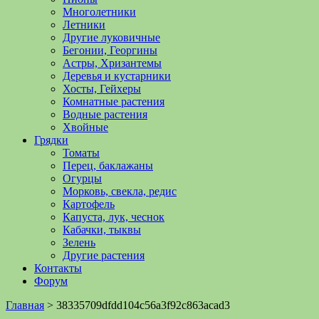
Многолетники
Летники
Другие луковичные
Бегонии, Георгины
Астры, Хризантемы
Деревья и кустарники
Хосты, Гейхеры
Комнатные растения
Водные растения
Хвойные
Грядки
Томаты
Перец, баклажаны
Огурцы
Морковь, свекла, редис
Картофель
Капуста, лук, чеснок
Кабачки, тыквы
Зелень
Другие растения
Контакты
Форум
Главная
>
38335709dfdd104c56a3f92c863acad3