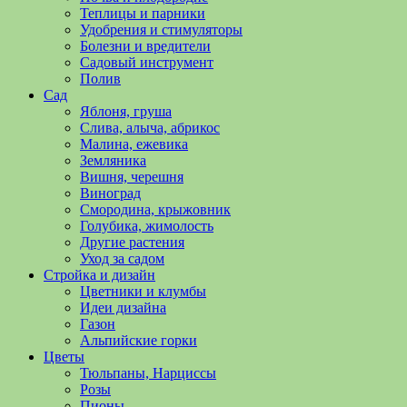
полезные
Теплицы и парники
советы
Удобрения и стимуляторы
и
Болезни и вредители
хитрости
Садовый инструмент
по
Полив
уходу
Сад
за
Яблоня, груша
овощами,
Слива, алыча, абрикос
растениями
Малина, ежевика
и
Земляника
цветами.
Вишня, черешня
Поможем
Виноград
в
Смородина, крыжовник
обустройстве
Голубика, жимолость
дачного
Другие растения
участка
Уход за садом
и
Стройка и дизайн
выращивании
Цветники и клумбы
богатого
Идеи дизайна
урожая.
Газон
Альпийские горки
Цветы
Тюльпаны, Нарциссы
Розы
Пионы