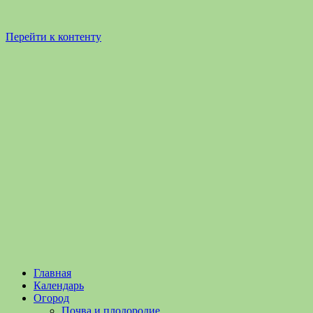
Перейти к контенту
Садоводство
Садоводство
Главная
и
и
Календарь
Огородничество
огородничество
Огород
–
Почва и плодородие