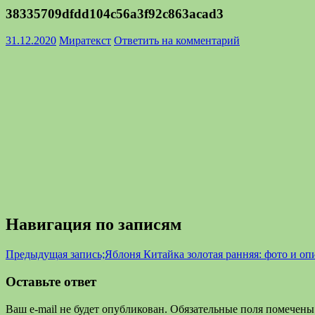
38335709dfdd104c56a3f92c863acad3
31.12.2020
Миратекст
Ответить на комментарий
Навигация по записям
Предыдущая запись;
Яблоня Китайка золотая ранняя: фото и оп
Оставьте ответ
Ваш e-mail не будет опубликован.
Обязательные поля помечен