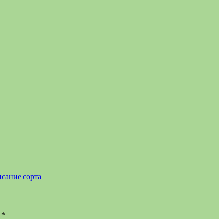
исание сорта
ы
*