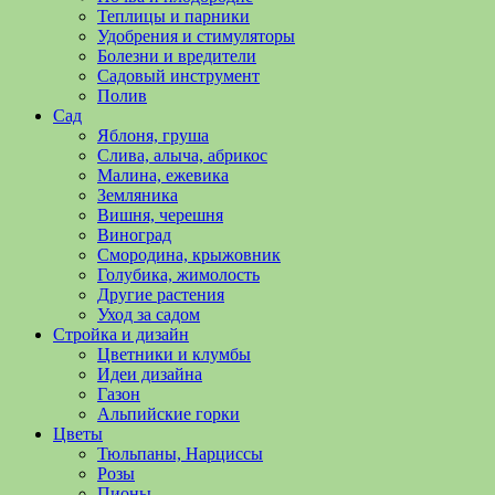
полезные
Теплицы и парники
советы
Удобрения и стимуляторы
и
Болезни и вредители
хитрости
Садовый инструмент
по
Полив
уходу
Сад
за
Яблоня, груша
овощами,
Слива, алыча, абрикос
растениями
Малина, ежевика
и
Земляника
цветами.
Вишня, черешня
Поможем
Виноград
в
Смородина, крыжовник
обустройстве
Голубика, жимолость
дачного
Другие растения
участка
Уход за садом
и
Стройка и дизайн
выращивании
Цветники и клумбы
богатого
Идеи дизайна
урожая.
Газон
Альпийские горки
Цветы
Тюльпаны, Нарциссы
Розы
Пионы