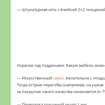
— Штукатурная сеть с ячейкой 2×2 толщиной
Украсим сад поддонами. Какую мебель можн
— Искусственный
газон
, желательно с «под
Тогда острые перегибы (например, на ушках
за покрытие такого качества начинается от 75
— Проволока толщиной около 1 мм.