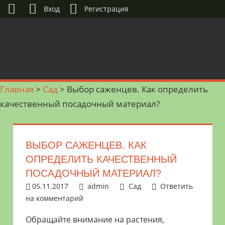
Вход
Регистрация
Перейти
к
контенту
Садоводство
САДОВОДСТВ
Главная
>
Сад
>
Выбор саженцев. Как определить
и
И
качественный посадочный материал?
огородничество
–
ОГОРОДНИЧЕ
полезные
советы
ВЫБОР САЖЕНЦЕВ. КАК
и
ОПРЕДЕЛИТЬ КАЧЕСТВЕННЫЙ
хитрости
ПОСАДОЧНЫЙ МАТЕРИАЛ?
по
05.11.2017
admin
Сад
Ответить
уходу
на комментарий
за
Обращайте внимание на растения,
овощами,