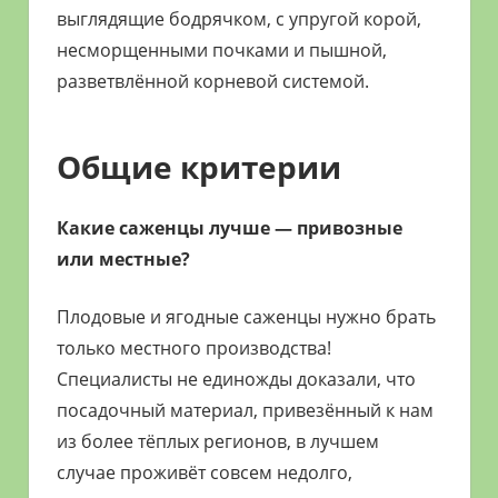
выглядящие бодрячком, с упругой корой,
растениями
и
несморщенными почками и пышной,
цветами.
разветвлённой корневой системой.
Поможем
в
Общие критерии
обустройстве
дачного
участка
Какие саженцы лучше — привозные
и
или местные?
выращивании
богатого
Плодовые и ягодные саженцы нужно брать
урожая.
только
местного производства!
Специалисты не единожды доказали, что
посадочный материал, привезённый к нам
из более тёплых регионов, в лучшем
случае проживёт совсем недолго,