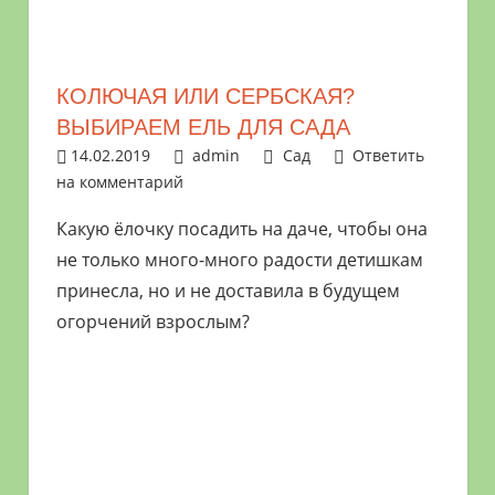
растениями
и
цветами.
КОЛЮЧАЯ ИЛИ СЕРБСКАЯ?
Поможем
ВЫБИРАЕМ ЕЛЬ ДЛЯ САДА
в
14.02.2019
admin
Сад
Ответить
обустройстве
на комментарий
дачного
участка
Какую ёлочку посадить на даче, чтобы она
и
не только много-много радости детишкам
выращивании
принесла, но и не доставила в будущем
богатого
огорчений взрослым?
урожая.