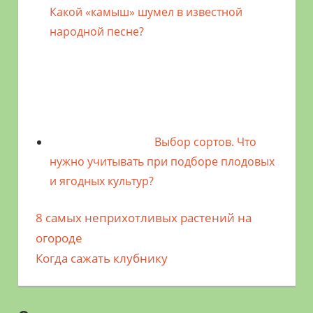
Какой «камыш» шумел в известной
народной песне?
Выбор сортов. Что
нужно учитывать при подборе плодовых
и ягодных культур?
Предыдущая
8 самых неприхотливых растений на
Навигация
запись;
огороде
по
Следующая
Когда сажать клубнику
запись:
записям