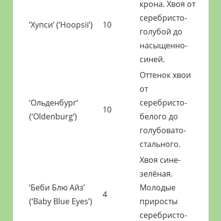
крона. Хвоя от
серебристо-
‘Хупси’ (‘Hoopsii’)
10
голубой до
насыщенно-
синей.
Оттенок хвои
от
‘Ольденбург‘
серебристо-
10
(‘Oldenburg‘)
белого до
голубовато-
стального.
Хвоя сине-
зелёная.
‘Беби Блю Айз’
Молодые
4
(‘Baby Blue Eyes’)
приросты
серебристо-