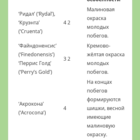
Малиновая
‘Ридал’ (‘Rydal’),
окраска
‘Круэнта’
4 2
молодых
(‘Cruenta’)
побегов.
‘Файндоненсис’
Кремово-
(‘Finedonensis’)
жёлтая окраска
3 2
‘Перрис Голд’
молодых
(‘Perry’s Gold’)
побегов.
На концах
побегов
формируются
‘Акрокона’
4
шишки, весной
(‘Acrocona’)
имеющие
малиновую
окраску.