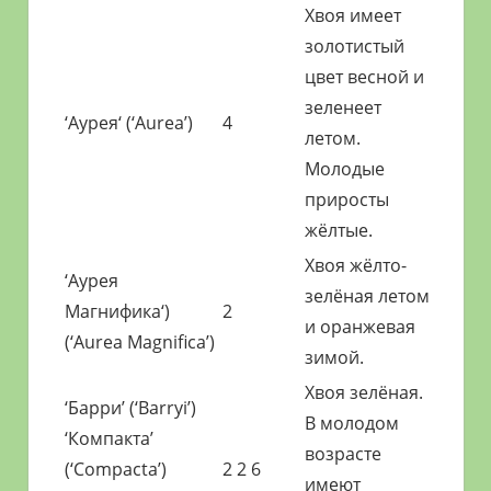
Хвоя имеет
золотистый
цвет весной и
зеленеет
‘Аурея‘ (‘Aurea’)
4
летом.
Молодые
приросты
жёлтые.
Хвоя жёлто-
‘Аурея
зелёная летом
Магнифика‘)
2
и оранжевая
(‘Aurea Magnifica’)
зимой.
Хвоя зелёная.
‘Барри’ (‘Barryi’)
В молодом
‘Компакта’
возрасте
(‘Compacta’)
2 2 6
имеют