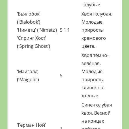
голубые.
‘Бьялобок’
Хвоя голубая.
(‘Bialobok‘)
Молодые
‘Ниметц’ (‘Nimetz’)
5 1 1
приросты
‘Спринг Хост’
кремового
(‘Spring Ghost’)
цвета.
Хвоя тёмно-
зелёная.
‘Майголд’
Молодые
5
(‘Maigold’)
приросты
сливочно-
жёлтые.
Сине-голубая
хвоя. Весной
на концах
‘Герман Ной’