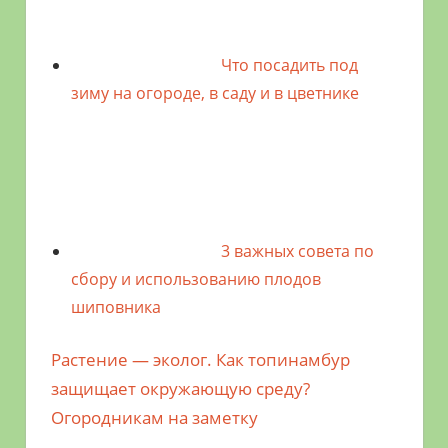
Что посадить под
зиму на огороде, в саду и в цветнике
3 важных совета по
сбору и использованию плодов
шиповника
Предыдущая
Растение — эколог. Как топинамбур
Навигация
запись;
защищает окружающую среду?
по
Следующая
Огородникам на заметку
запись: