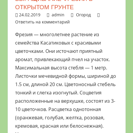
растениями
ОТКРЫТОМ ГРУНТЕ
и
24.02.2019
admin
Огород
цветами.
Ответить на комментарий
Поможем
Фрезия — многолетнее растение из
в
семейства Касатиковых с красивыми
обустройстве
цветочками. Они источают приятный
дачного
аромат, привлекающий пчел на участок.
участка
и
Максимальная высота стебля — 1 метр.
выращивании
Листочки мечевидной формы, шириной до
богатого
1.5 см, длиной 20 см. Цветоносный стебель
урожая.
тонкий и слегка изогнутый. Соцветия
расположенные на верхушке, состоят из 3-
10 цветочков. Расцветка однотонная
(оранжевая, голубая, желтка, розовая,
кремовая, красная или белоснежная).