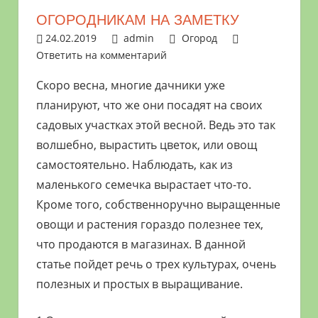
растениями
ОГОРОДНИКАМ НА ЗАМЕТКУ
и
24.02.2019
admin
Огород
цветами.
Ответить на комментарий
Поможем
Скоро весна, многие дачники уже
в
планируют, что же они посадят на своих
обустройстве
дачного
садовых участках этой весной. Ведь это так
участка
волшебно, вырастить цветок, или овощ
и
самостоятельно. Наблюдать, как из
выращивании
маленького семечка вырастает что-то.
богатого
Кроме того, собственноручно выращенные
урожая.
овощи и растения гораздо полезнее тех,
что продаются в магазинах. В данной
статье пойдет речь о трех культурах, очень
полезных и простых в выращивание.