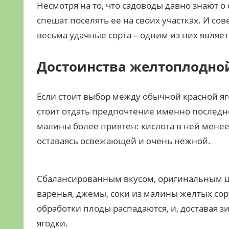
Несмотря на то, что садоводы давно знают 
спешат поселять ее на своих участках. И со
весьма удачные сорта – одним из них являет
Достоинства желтоплодно
Если стоит выбор между обычной красной яг
стоит отдать предпочтение именно последней
малины более приятен: кислота в ней менее
оставаясь освежающей и очень нежной.
Сбалансированным вкусом, оригинальным ц
варенья, джемы, соки из малины желтых сорт
обработки плоды распадаются, и, доставая з
ягодки.