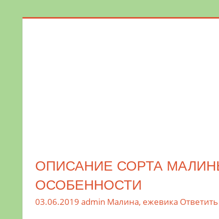
Поможем
в
обустройстве
дачного
участка
и
выращивании
богатого
урожая.
ОПИСАНИЕ СОРТА МАЛИНЫ
ОСОБЕННОСТИ
03.06.2019
admin
Малина, ежевика
Ответить