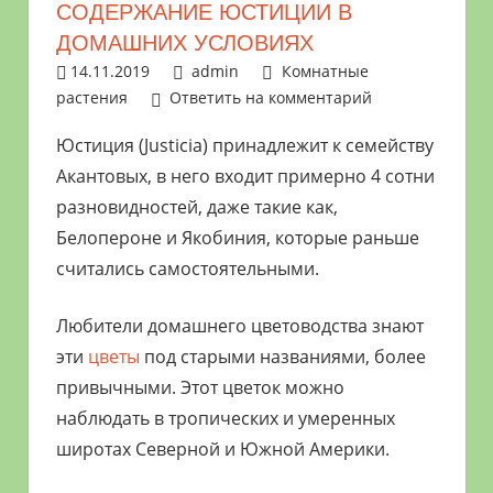
СОДЕРЖАНИЕ ЮСТИЦИИ В
растениями
ДОМАШНИХ УСЛОВИЯХ
и
14.11.2019
admin
Комнатные
цветами.
растения
Ответить на комментарий
Поможем
в
Юстиция (Justicia) принадлежит к семейству
обустройстве
Акантовых, в него входит примерно 4 сотни
дачного
разновидностей, даже такие как,
участка
Белопероне и Якобиния, которые раньше
и
считались самостоятельными.
выращивании
богатого
Любители домашнего цветоводства знают
урожая.
эти
цветы
под старыми названиями, более
привычными. Этот цветок можно
наблюдать в тропических и умеренных
широтах Северной и Южной Америки.