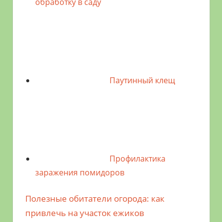
обработку в саду
Паутинный клещ
Профилактика
заражения помидоров
Предыдущая
Полезные обитатели огорода: как
Навигация
запись;
привлечь на участок ежиков