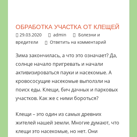
растениями
и
цветами.
ОБРАБОТКА УЧАСТКА ОТ КЛЕЩЕЙ
Поможем
29.03.2020
admin
Болезни и
в
вредители
Ответить на комментарий
обустройстве
дачного
Зима закончилась, а что это означает? Да,
участка
солнце начало пригревать и начали
и
активизироваться пауки и насекомые. А
выращивании
кровососущие насекомые выползли на
богатого
поиск еды. Клещи, бич дачных и парковых
урожая.
участков. Как же с ними бороться?
Клещи – это один из самых древних
жителей нашей земли. Многие думают, что
клещи это насекомые, но нет. Они