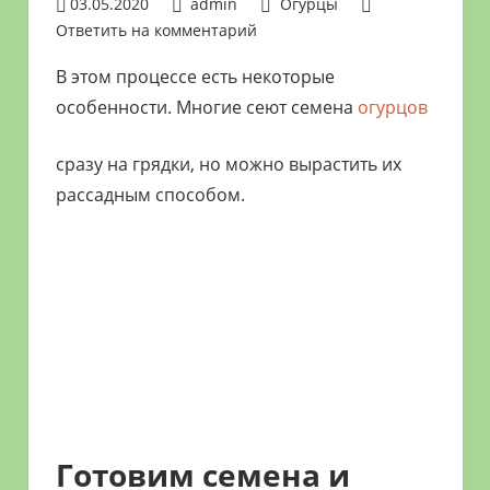
03.05.2020
admin
Огурцы
растениями
Ответить на комментарий
и
В этом процессе есть некоторые
цветами.
Поможем
особенности. Многие сеют семена
огурцов
в
обустройстве
сразу на грядки, но можно вырастить их
дачного
рассадным способом.
участка
и
выращивании
богатого
урожая.
Готовим семена и