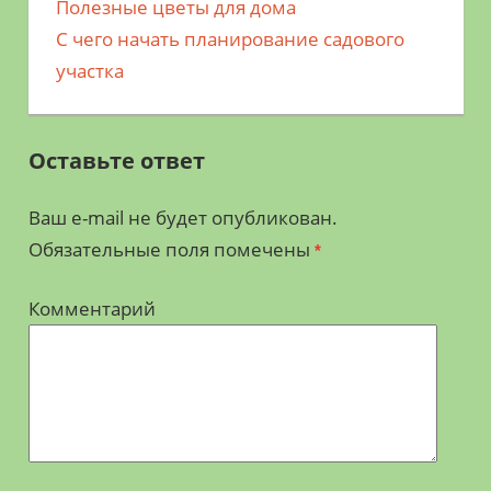
Предыдущая
Полезные цветы для дома
Навигация
запись;
Следующая
С чего начать планирование садового
по
запись:
участка
записям
Оставьте ответ
Ваш e-mail не будет опубликован.
Обязательные поля помечены
*
Комментарий