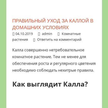
растениями
и
цветами.
ПРАВИЛЬНЫЙ УХОД ЗА КАЛЛОЙ В
Поможем
ДОМАШНИХ УСЛОВИЯХ
в
04.10.2019
admin
Комнатные
обустройстве
растения
Ответить на комментарий
дачного
участка
Калла совершенно нетребовательное
и
комнатное растение. Тем не менее для
выращивании
обеспечения роста и регулярного цветения
богатого
необходимо соблюдать нехитрые правила.
урожая.
Как выглядит Калла?