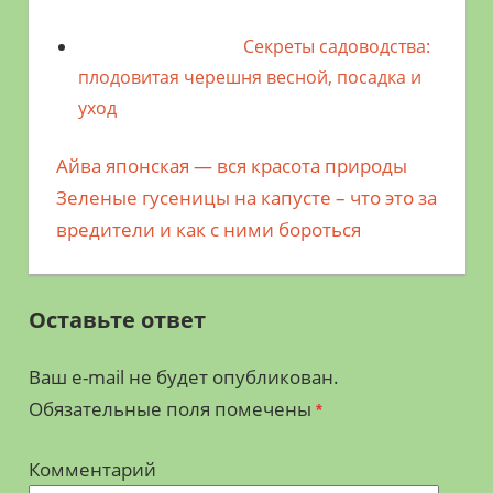
Секреты садоводства:
плодовитая черешня весной, посадка и
уход
Предыдущая
Айва японская — вся красота природы
Навигация
запись;
Следующая
Зеленые гусеницы на капусте – что это за
по
запись:
вредители и как с ними бороться
записям
Оставьте ответ
Ваш e-mail не будет опубликован.
Обязательные поля помечены
*
Комментарий