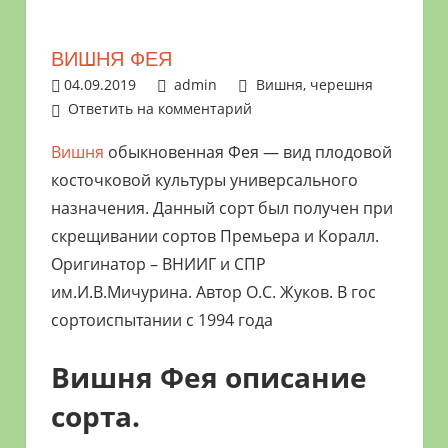
растениями
и
ВИШНЯ ФЕЯ
цветами.
04.09.2019
admin
Вишня, черешня
Поможем
Ответить на комментарий
в
обустройстве
Вишня
обыкновенная Фея — вид плодовой
дачного
косточковой культуры универсального
участка
назначения. Данный сорт был получен при
и
скрещивании сортов Премьера и Коралл.
выращивании
Оригинатор – ВНИИГ и СПР
богатого
им.И.В.Мичурина. Автор О.С. Жуков. В гос
урожая.
сортоиспытании с 1994 года
Вишня Фея описание
сорта.